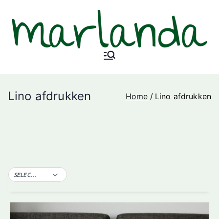
Ga
naar
de
inhoud
Marlanda.n
l
Lino afdrukken
Home
Lino afdrukken
SELECTEER TAG