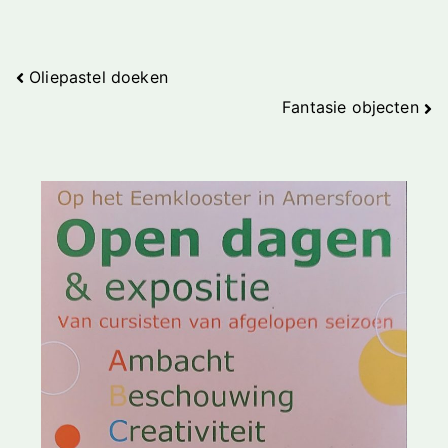
Bericht
Oliepastel doeken
Fantasie objecten
navigatie